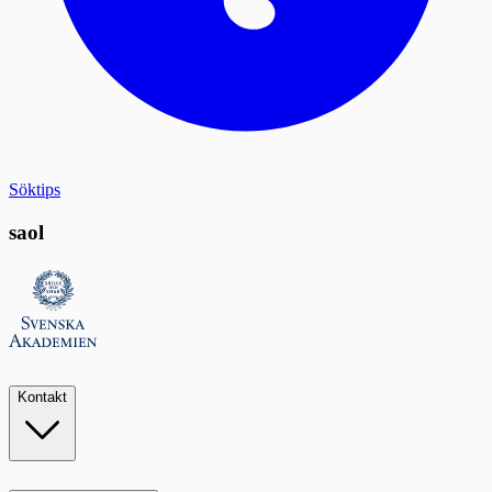
Söktips
saol
Kontakt