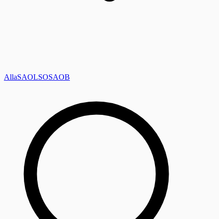
Alla
SAOL
SO
SAOB