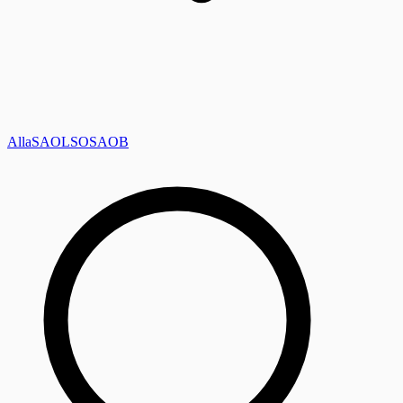
Alla
SAOL
SO
SAOB