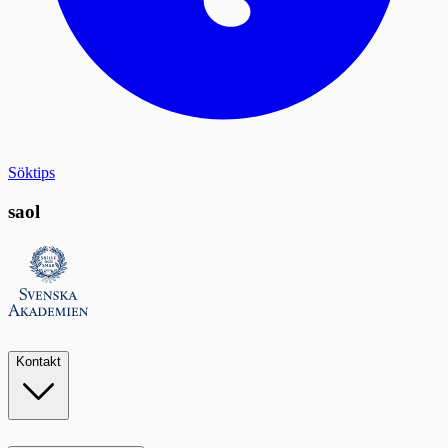
Söktips
saol
Kontakt