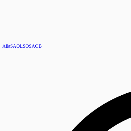
Alla
SAOL
SO
SAOB