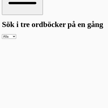
Sök i tre ordböcker
på en gång