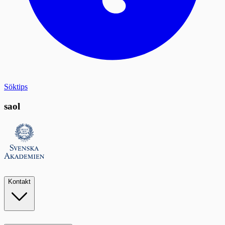
Söktips
saol
Kontakt