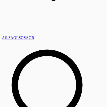
Alla
SAOL
SO
SAOB