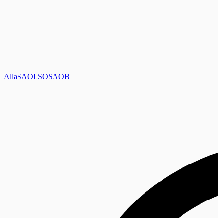
Alla
SAOL
SO
SAOB