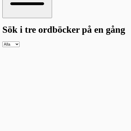
Sök i tre ordböcker
på en gång