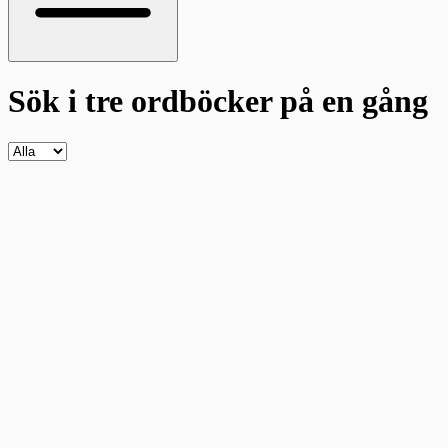
Sök i tre ordböcker
på en gång