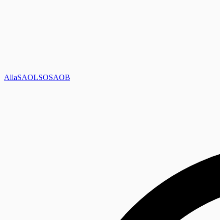
Alla
SAOL
SO
SAOB