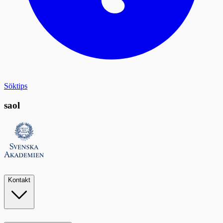
Söktips
saol
Kontakt