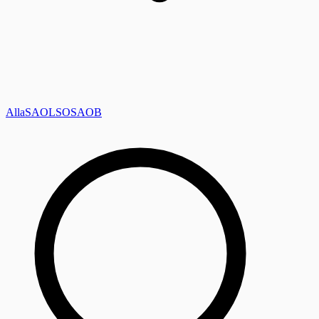
Alla
SAOL
SO
SAOB