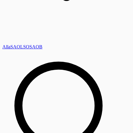
Alla
SAOL
SO
SAOB