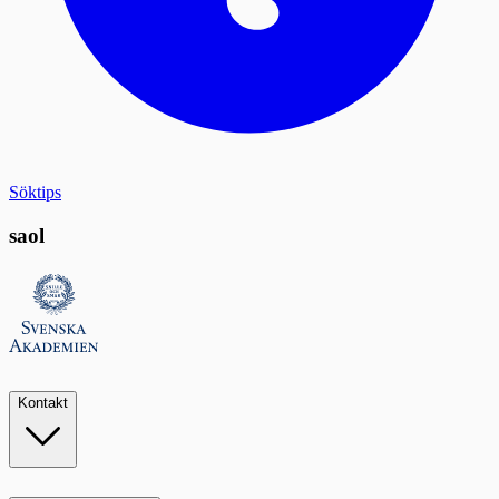
Söktips
saol
Kontakt