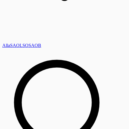
Alla
SAOL
SO
SAOB