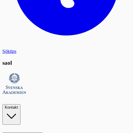
Söktips
saol
Kontakt