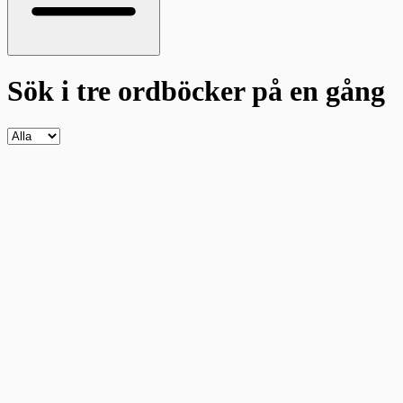
Sök i tre ordböcker
på en gång