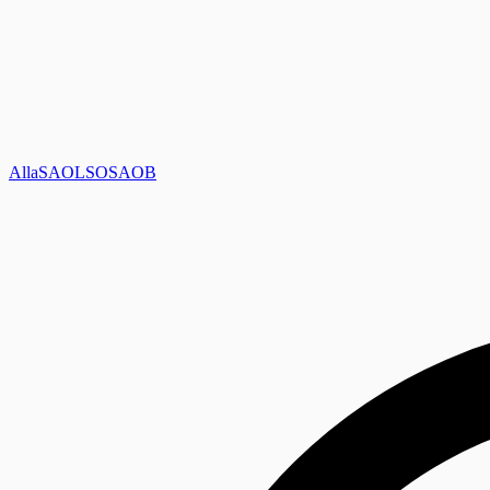
Alla
SAOL
SO
SAOB