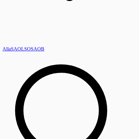
Alla
SAOL
SO
SAOB