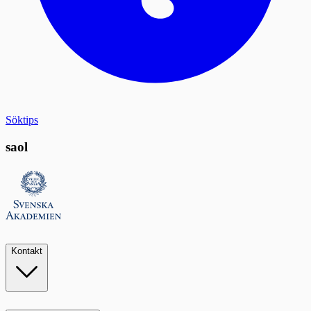
Söktips
saol
Kontakt