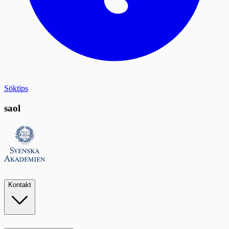
Söktips
saol
Kontakt