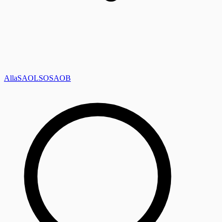
Alla
SAOL
SO
SAOB