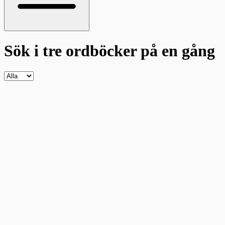
Sök i tre ordböcker
på en gång