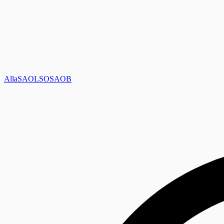
Alla
SAOL
SO
SAOB