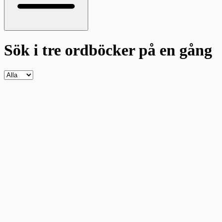
Sök i tre ordböcker
på en gång