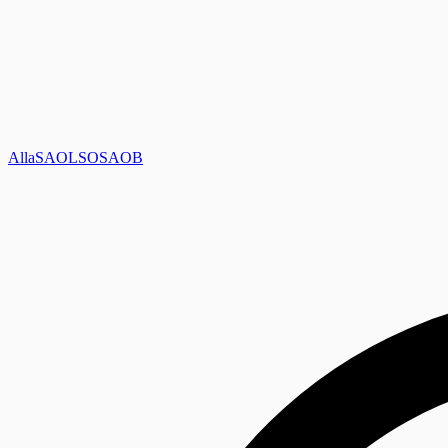
Alla
SAOL
SO
SAOB