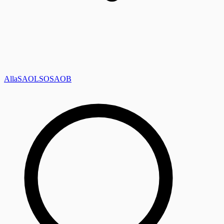
Alla
SAOL
SO
SAOB