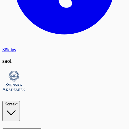
Söktips
saol
Kontakt