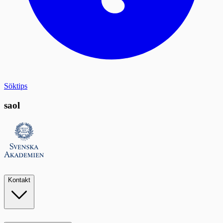
Söktips
saol
Kontakt