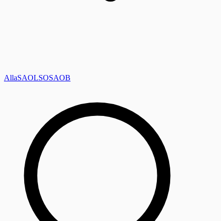
Alla
SAOL
SO
SAOB