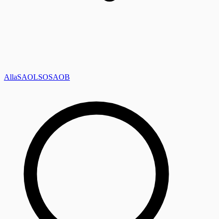
Alla
SAOL
SO
SAOB