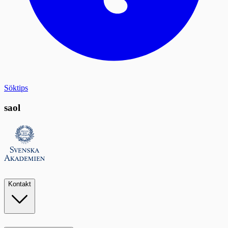
Söktips
saol
Kontakt