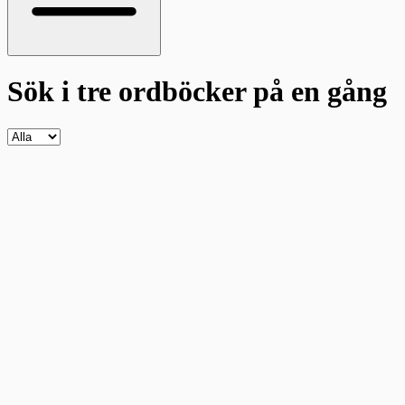
Sök i tre ordböcker
på en gång