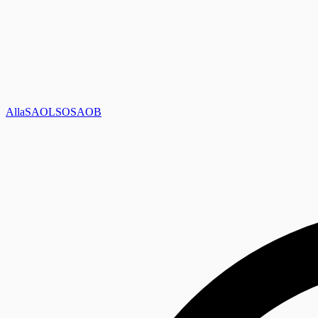
Alla
SAOL
SO
SAOB