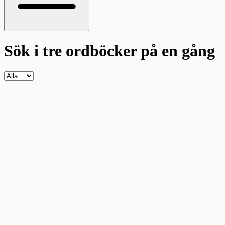
Sök i tre ordböcker
på en gång