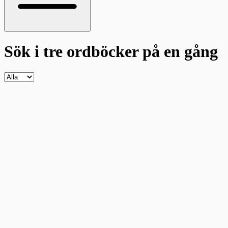
Sök i tre ordböcker
på en gång