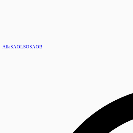
Alla
SAOL
SO
SAOB