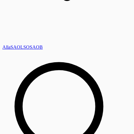
Alla
SAOL
SO
SAOB