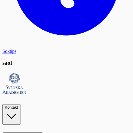
Söktips
saol
Kontakt