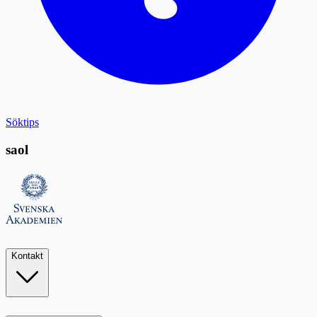
Söktips
saol
Kontakt