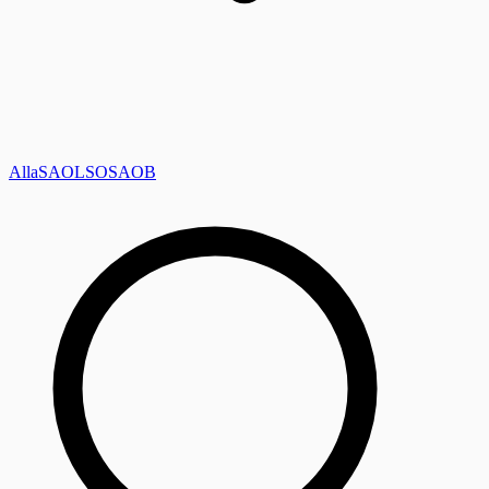
Alla
SAOL
SO
SAOB