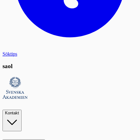
Söktips
saol
Kontakt