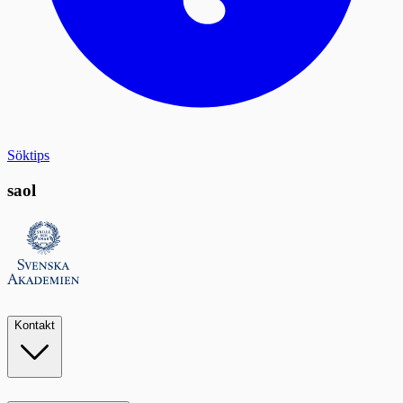
Söktips
saol
Kontakt