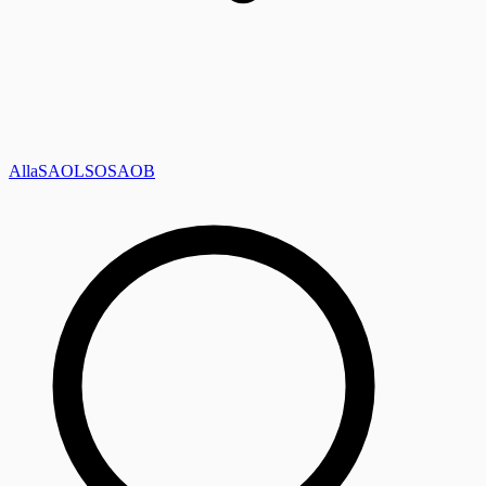
Alla
SAOL
SO
SAOB