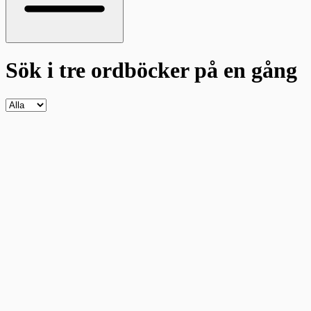
Sök i tre ordböcker
på en gång