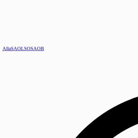
Alla
SAOL
SO
SAOB