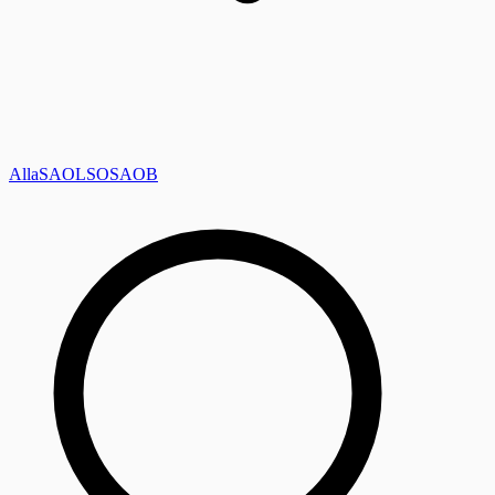
Alla
SAOL
SO
SAOB