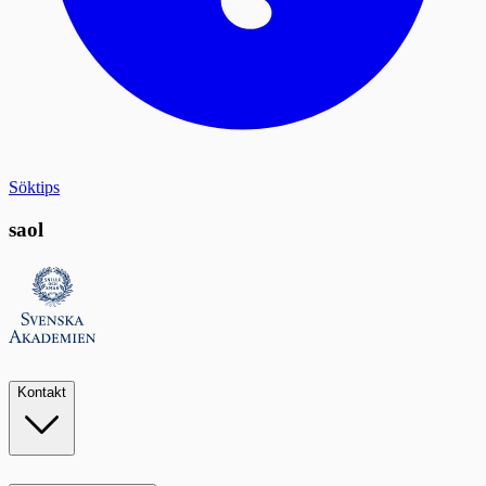
Söktips
saol
Kontakt