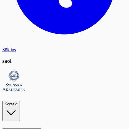
Söktips
saol
Kontakt