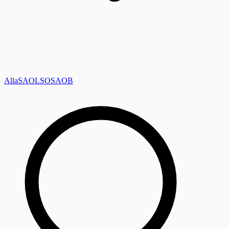
Alla
SAOL
SO
SAOB