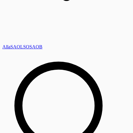
Alla
SAOL
SO
SAOB