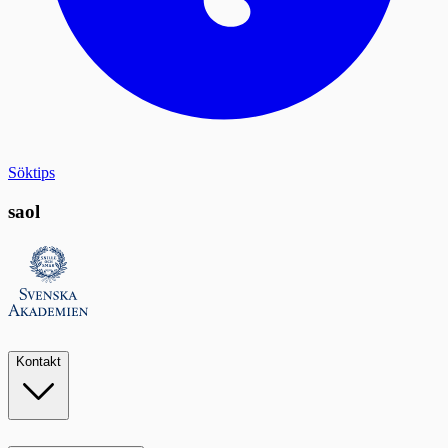
Söktips
saol
Kontakt