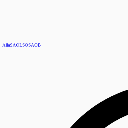
Alla
SAOL
SO
SAOB