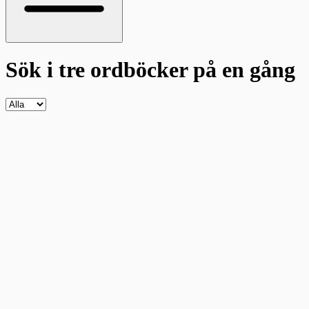
Sök i tre ordböcker
på en gång