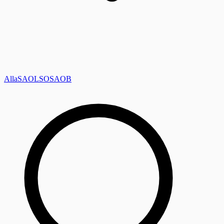
Alla
SAOL
SO
SAOB