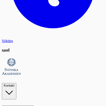
Söktips
saol
Kontakt