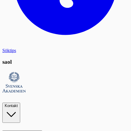
Söktips
saol
Kontakt