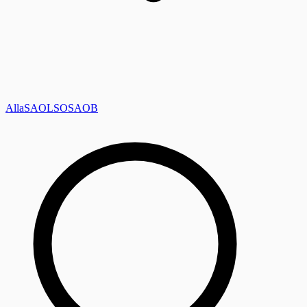
Alla
SAOL
SO
SAOB