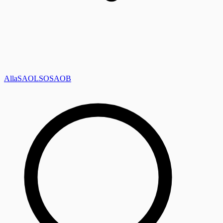
Alla
SAOL
SO
SAOB