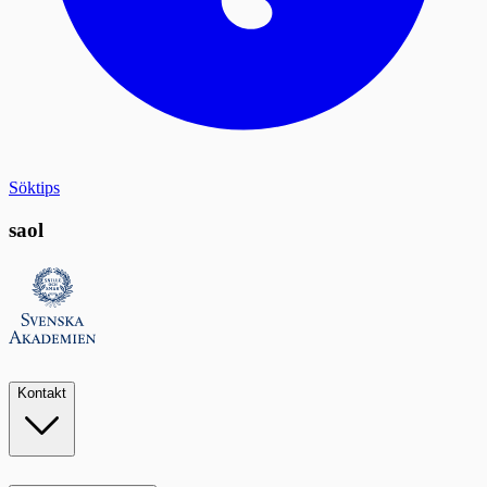
Söktips
saol
Kontakt