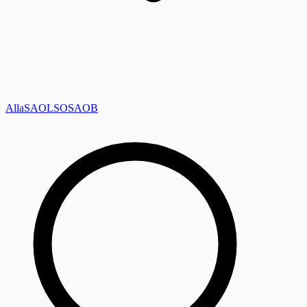
Alla
SAOL
SO
SAOB