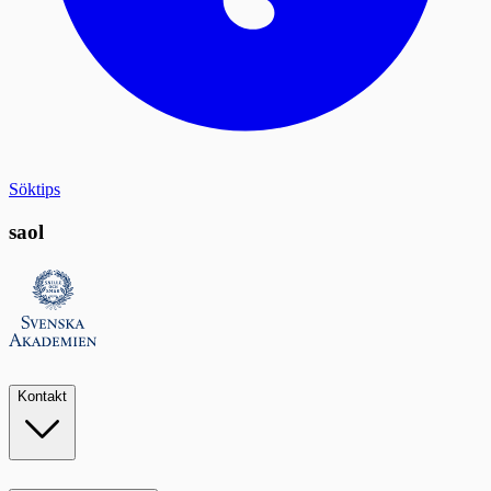
Söktips
saol
Kontakt