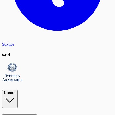
Söktips
saol
Kontakt