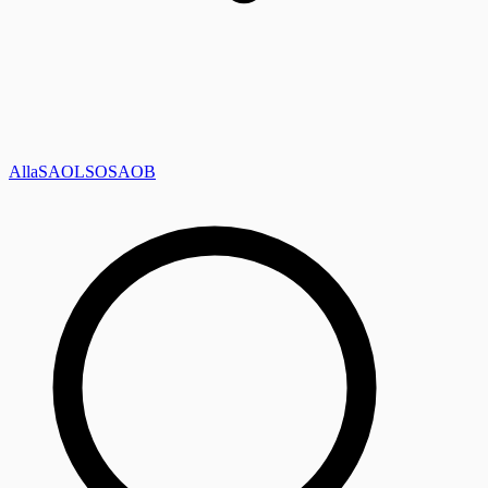
Alla
SAOL
SO
SAOB