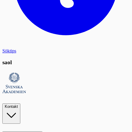
Söktips
saol
Kontakt