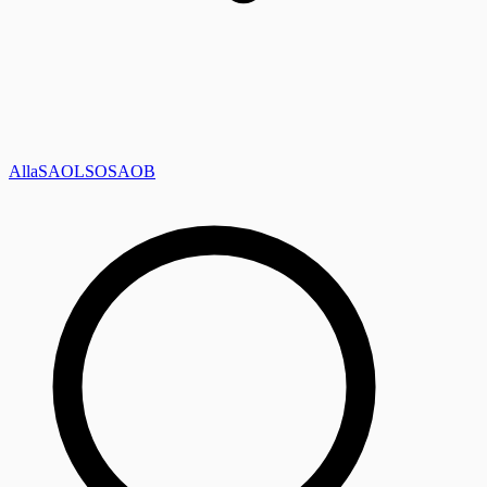
Alla
SAOL
SO
SAOB