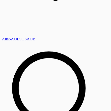
Alla
SAOL
SO
SAOB