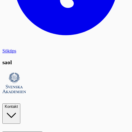
Söktips
saol
Kontakt