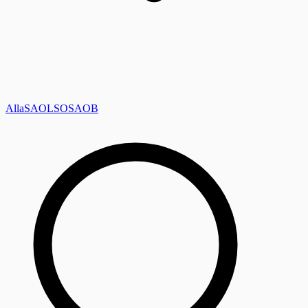
Alla
SAOL
SO
SAOB