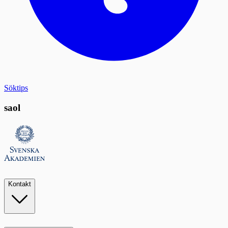
Söktips
saol
Kontakt