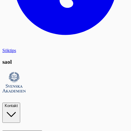
Söktips
saol
Kontakt