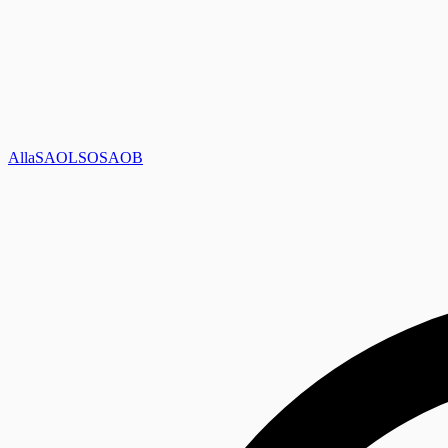
Alla
SAOL
SO
SAOB