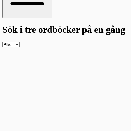
Sök i tre ordböcker
på en gång