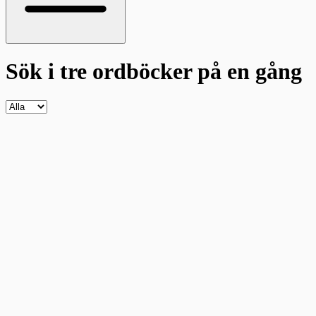
Sök i tre ordböcker
på en gång