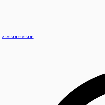
Alla
SAOL
SO
SAOB