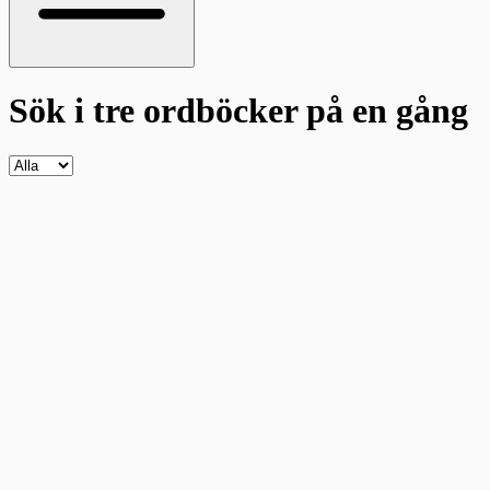
Sök i tre ordböcker
på en gång