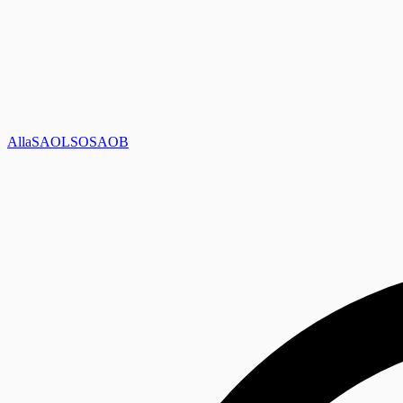
Alla
SAOL
SO
SAOB