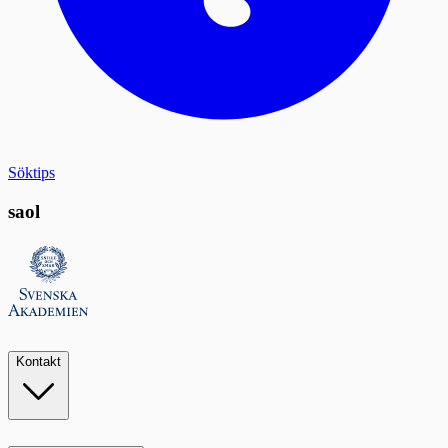
Söktips
saol
Kontakt