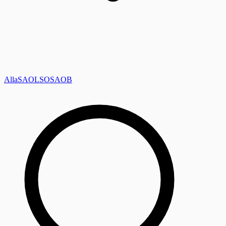
Alla
SAOL
SO
SAOB