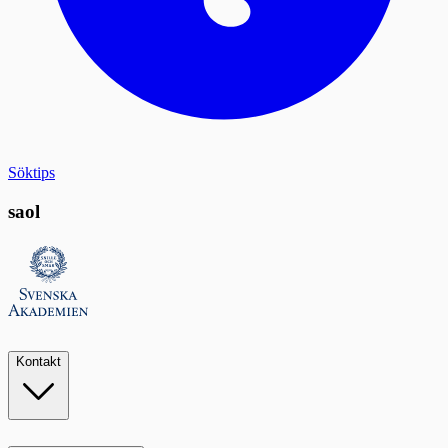
Söktips
saol
Kontakt