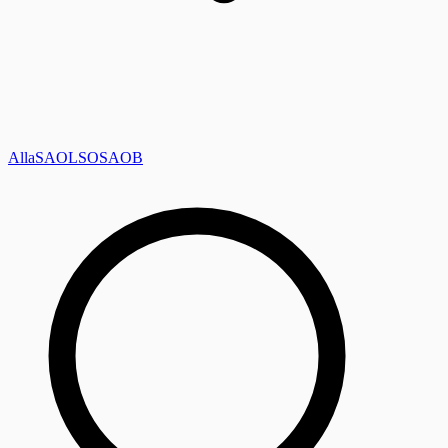
Alla
SAOL
SO
SAOB