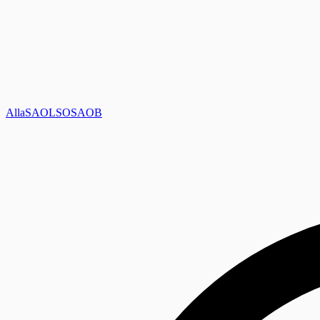
Alla
SAOL
SO
SAOB