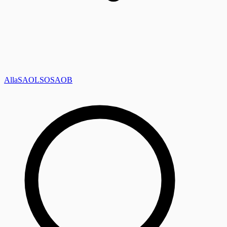
Alla
SAOL
SO
SAOB