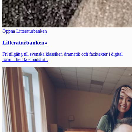
Öppna Litteraturbanken
Litteraturbanken
»
Fri tillgång till svenska klassiker, dramatik och facktexter i digital
form – helt kostnadsfritt.