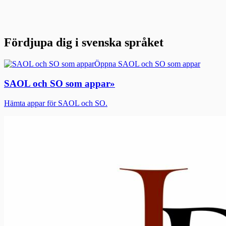
Fördjupa dig i svenska språket
Öppna SAOL och SO som appar
SAOL och SO som appar
»
Hämta appar för SAOL och SO.