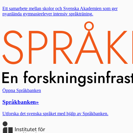
Ett samarbete mellan skolor och Svenska Akademien som ger
nyanlända gymnasieelever intensiv språkträning.
Öppna Språkbanken
Språkbanken
»
Utforska det svenska språket med hjälp av Språkbanken.