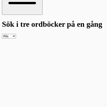
Sök i tre ordböcker
på en gång