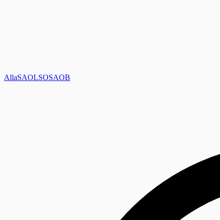
Alla
SAOL
SO
SAOB