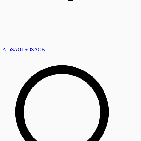
Alla
SAOL
SO
SAOB