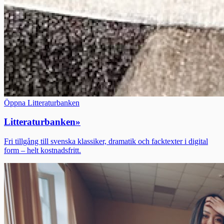
Öppna Litteraturbanken
Litteraturbanken
»
Fri tillgång till svenska klassiker, dramatik och facktexter i digital
form – helt kostnadsfritt.