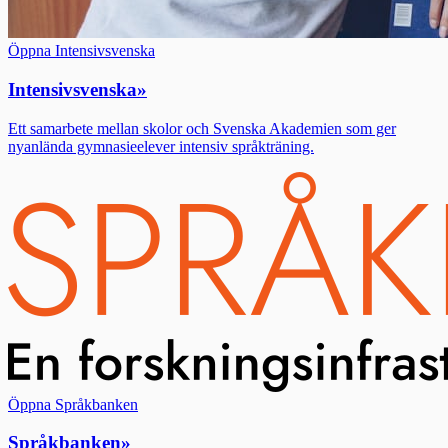
Öppna Intensivsvenska
Intensivsvenska
»
Ett samarbete mellan skolor och Svenska Akademien som ger
nyanlända gymnasieelever intensiv språkträning.
Öppna Språkbanken
Språkbanken
»