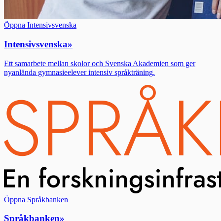
Öppna Intensivsvenska
Intensivsvenska
»
Ett samarbete mellan skolor och Svenska Akademien som ger
nyanlända gymnasieelever intensiv språkträning.
Öppna Språkbanken
Språkbanken
»