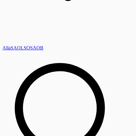
Alla
SAOL
SO
SAOB