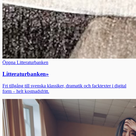
Öppna Litteraturbanken
Litteraturbanken
»
Fri tillgång till svenska klassiker, dramatik och facktexter i digital
form – helt kostnadsfritt.