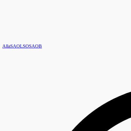
Alla
SAOL
SO
SAOB