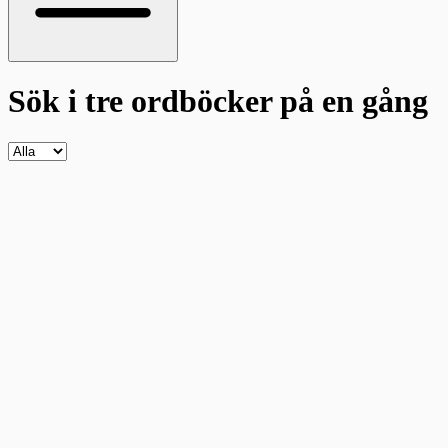
Sök i tre ordböcker
på en gång