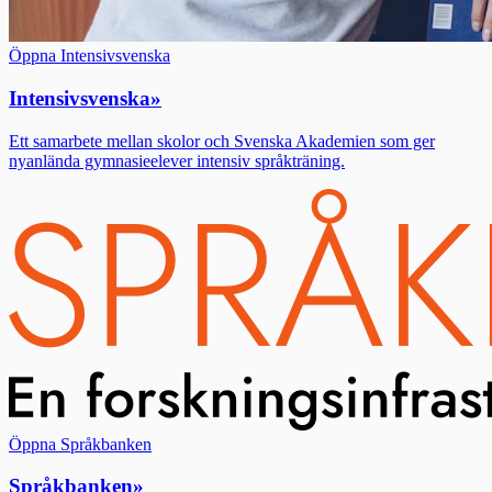
Öppna Intensivsvenska
Intensivsvenska
»
Ett samarbete mellan skolor och Svenska Akademien som ger
nyanlända gymnasieelever intensiv språkträning.
Öppna Språkbanken
Språkbanken
»