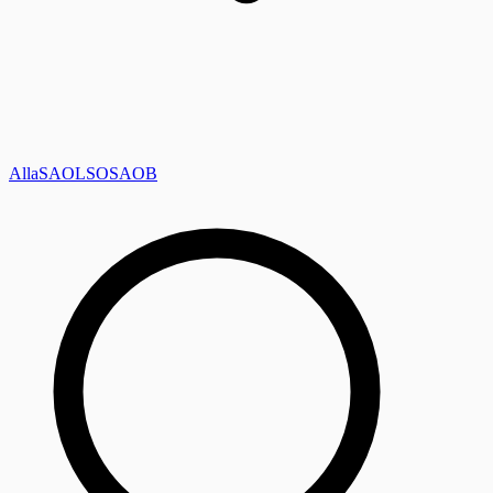
Alla
SAOL
SO
SAOB