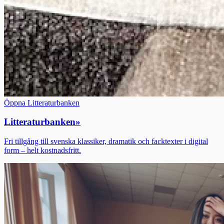
Öppna Litteraturbanken
Litteraturbanken
»
Fri tillgång till svenska klassiker, dramatik och facktexter i digital
form – helt kostnadsfritt.